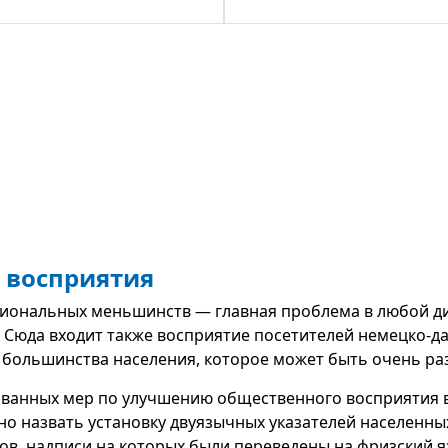
 восприятия
иональных меньшинств — главная проблема в любой ди
 Сюда входит также восприятие посетителей немецко-да
 большинства населения, которое может быть очень ра
ованных мер по улучшению общественного восприятия в
о назвать установку двуязычных указателей населенных
ов, надписи на которых были переведены на фризский я