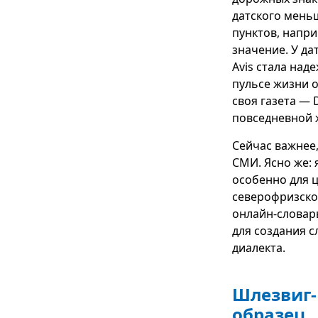
датского мень
пунктов, напр
значение. У да
Avis стала над
пульсе жизни 
своя газета — 
повседневной 
Сейчас важнее,
СМИ. Ясно же: 
особенно для ц
северофризског
онлайн-словар
для создания 
диалекта.
Шлезвиг-
образец