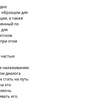
ядно
ь образцом для
ции, а также
ченный по
 для
атском
 при этом
 частью
же налаживанию
ом диалога
к стать на путь
на это
помочь
вать его.