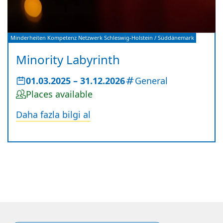
Veranstalter:
Minderheiten Kompetenz Netzwerk Schleswig-Holstein / Süddänemark
Minority Labyrinth
Datum:
01.03.2025
–
bis
31.12.2026
Kategorien:
General
Status:
Places available
Daha fazla bilgi al