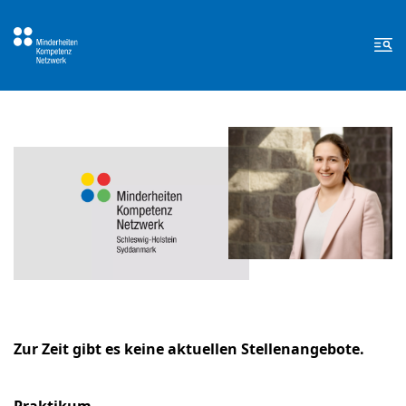
Zum Inhalt springen
Zur Fußzeile springen
Me
Zur Zeit gibt es keine aktuellen Stellenangebote.
Praktikum