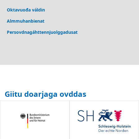
Oktavuođa váldin
Almmuhanbienat
Persovdnagáhttennjuolggadusat
Giitu doarjaga ovddas