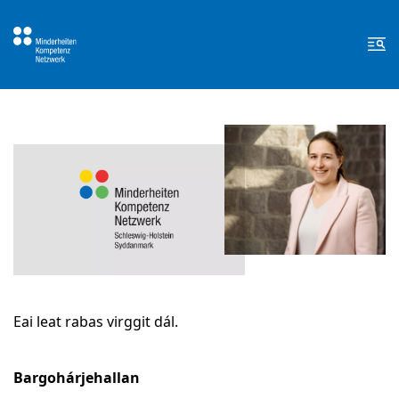
Zum Inhalt springen
Zur Fußzeile springen
Me
Eai leat rabas virggit dál.
Bargohárjehallan