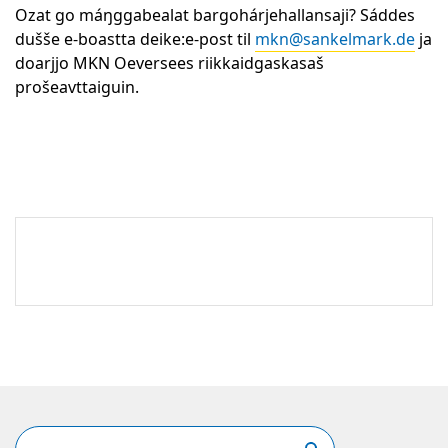
Ozat go máŋggabealat bargohárjehallansaji? Sáddes
dušše e-boastta deike:e-post til
mkn@sankelmark.de
ja
doarjjo MKN Oeversees riikkaidgaskasaš
prošeavttaiguin.