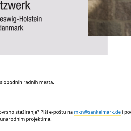
slobodnih radnih mesta.
novrsno stažiranje? Piši e-poštu na
mkn@sankelmark.de
i po
unarodnim projektima.