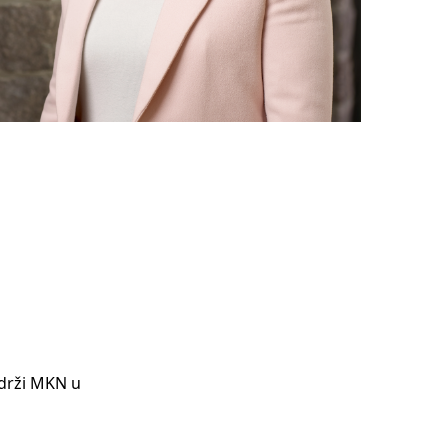
drži MKN u